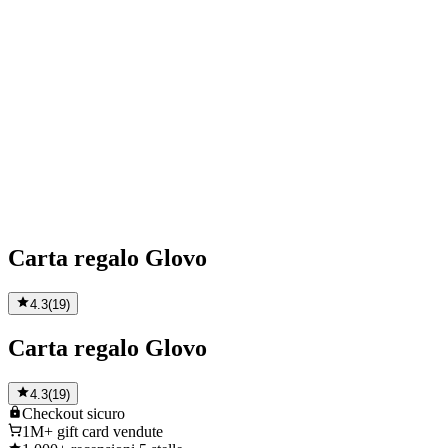
Carta regalo Glovo
4.3
(
19
)
Carta regalo Glovo
4.3
(
19
)
Checkout
sicuro
1M+
gift card vendute