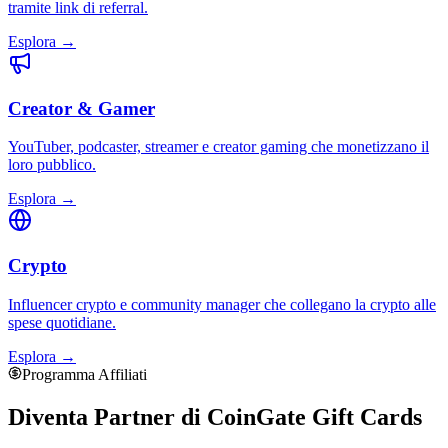
tramite link di referral.
Esplora
→
Creator & Gamer
YouTuber, podcaster, streamer e creator gaming che monetizzano il
loro pubblico.
Esplora
→
Crypto
Influencer crypto e community manager che collegano la crypto alle
spese quotidiane.
Esplora
→
Programma Affiliati
Diventa Partner di
CoinGate Gift Cards