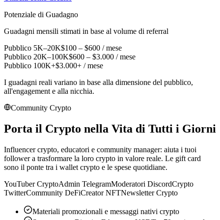
Potenziale di Guadagno
Guadagni mensili stimati in base al volume di referral
Pubblico 5K–20K
$100 – $600 / mese
Pubblico 20K–100K
$600 – $3.000 / mese
Pubblico 100K+
$3.000+ / mese
I guadagni reali variano in base alla dimensione del pubblico,
all'engagement e alla nicchia.
Community Crypto
Porta il Crypto nella
Vita di Tutti i Giorni
Influencer crypto, educatori e community manager: aiuta i tuoi
follower a trasformare la loro crypto in valore reale. Le gift card
sono il ponte tra i wallet crypto e le spese quotidiane.
YouTuber Crypto
Admin Telegram
Moderatori Discord
Crypto
Twitter
Community DeFi
Creator NFT
Newsletter Crypto
Materiali promozionali e messaggi nativi crypto