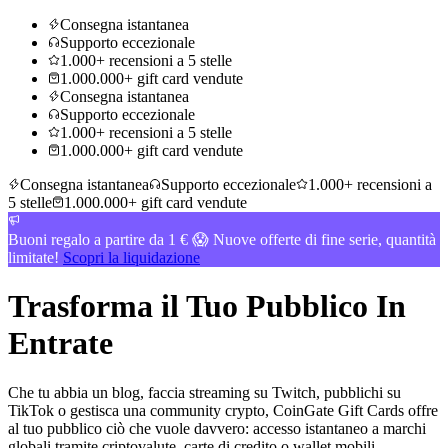
Consegna istantanea
Supporto eccezionale
1.000+ recensioni a 5 stelle
1.000.000+ gift card vendute
Consegna istantanea
Supporto eccezionale
1.000+ recensioni a 5 stelle
1.000.000+ gift card vendute
Consegna istantanea
Supporto eccezionale
1.000+ recensioni a
5 stelle
1.000.000+ gift card vendute
Buoni regalo a partire da 1 € 😱 Nuove offerte di fine serie, quantità
limitate!
Scopri la liquidazione
Trasforma il Tuo Pubblico
In
Entrate
Che tu abbia un blog, faccia streaming su Twitch, pubblichi su
TikTok o gestisca una community crypto, CoinGate Gift Cards offre
al tuo pubblico ciò che vuole davvero: accesso istantaneo a marchi
globali tramite criptovalute, carte di credito o wallet mobili.