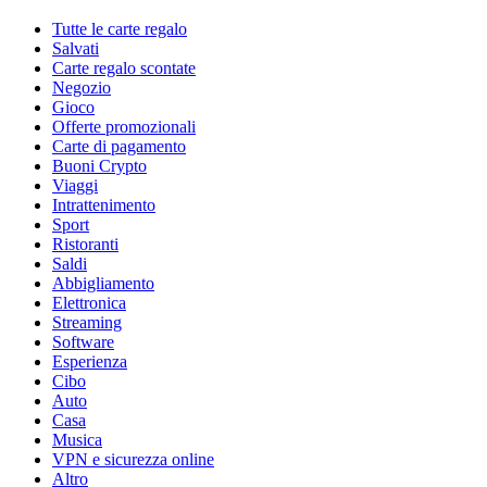
Tutte le carte regalo
Salvati
Carte regalo scontate
Negozio
Gioco
Offerte promozionali
Carte di pagamento
Buoni Crypto
Viaggi
Intrattenimento
Sport
Ristoranti
Saldi
Abbigliamento
Elettronica
Streaming
Software
Esperienza
Cibo
Auto
Casa
Musica
VPN e sicurezza online
Altro