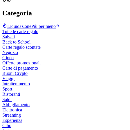
Categoria
Liquidazione
Più per meno
Tutte le carte regalo
Salvati
Back to School
Carte regalo scontate
Negozio
Gioco
Offerte promozionali
Carte di pagamento
Buoni Crypto
Viaggi
Intrattenimento
Sport
Ristoranti
Saldi
Abbigliamento
Elettronica
Streaming
Esperienza
Cibo