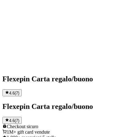
Flexepin Carta regalo/buono
4.6
(
7
)
Flexepin Carta regalo/buono
4.6
(
7
)
Checkout
sicuro
1M+
gift card vendute