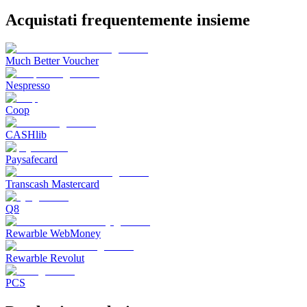
Acquistati frequentemente insieme
Much Better Voucher
Nespresso
Coop
CASHlib
Paysafecard
Transcash Mastercard
Q8
Rewarble WebMoney
Rewarble Revolut
PCS