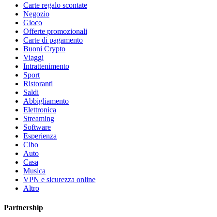
Carte regalo scontate
Negozio
Gioco
Offerte promozionali
Carte di pagamento
Buoni Crypto
Viaggi
Intrattenimento
Sport
Ristoranti
Saldi
Abbigliamento
Elettronica
Streaming
Software
Esperienza
Cibo
Auto
Casa
Musica
VPN e sicurezza online
Altro
Partnership