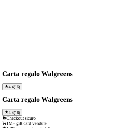
Carta regalo Walgreens
4.4
(
16
)
Carta regalo Walgreens
4.4
(
16
)
Checkout
sicuro
1M+
gift card vendute