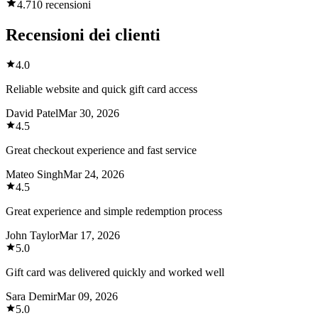
4.7
10 recensioni
Recensioni dei clienti
4.0
Reliable website and quick gift card access
David Patel
Mar 30, 2026
4.5
Great checkout experience and fast service
Mateo Singh
Mar 24, 2026
4.5
Great experience and simple redemption process
John Taylor
Mar 17, 2026
5.0
Gift card was delivered quickly and worked well
Sara Demir
Mar 09, 2026
5.0