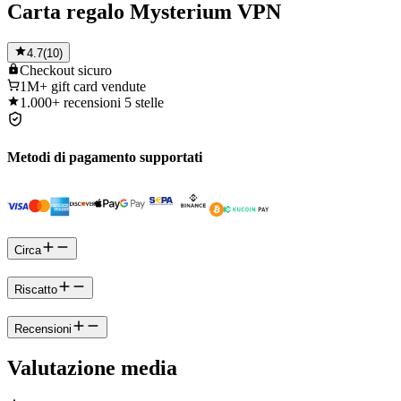
Carta regalo Mysterium VPN
4.7
(
10
)
Checkout
sicuro
1M+
gift card vendute
1.000+
recensioni 5 stelle
Metodi di pagamento supportati
Circa
Riscatto
Recensioni
Valutazione media