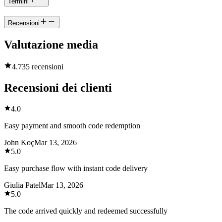
Termini
Recensioni
Valutazione media
4.7
35 recensioni
Recensioni dei clienti
4.0
Easy payment and smooth code redemption
John Koç
Mar 13, 2026
5.0
Easy purchase flow with instant code delivery
Giulia Patel
Mar 13, 2026
5.0
The code arrived quickly and redeemed successfully