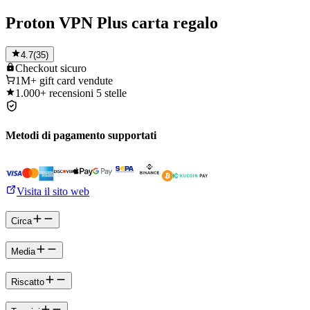
Proton VPN Plus carta regalo
4.7
(
35
)
Checkout
sicuro
1M+
gift card vendute
1.000+
recensioni 5 stelle
Metodi di pagamento supportati
Visita il sito web
Circa
Media
Riscatto