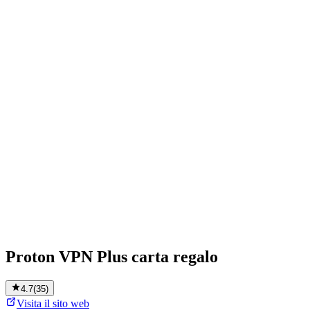
Proton VPN Plus carta regalo
4.7
(
35
)
Visita il sito web