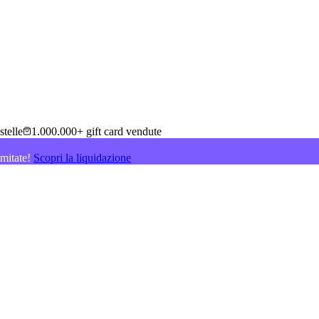
stelle
1.000.000+ gift card vendute
imitate!
Scopri la liquidazione