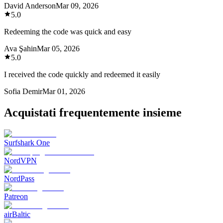
David Anderson
Mar 09, 2026
5.0
Redeeming the code was quick and easy
Ava Şahin
Mar 05, 2026
5.0
I received the code quickly and redeemed it easily
Sofia Demir
Mar 01, 2026
Acquistati frequentemente insieme
Surfshark One
NordVPN
NordPass
Patreon
airBaltic