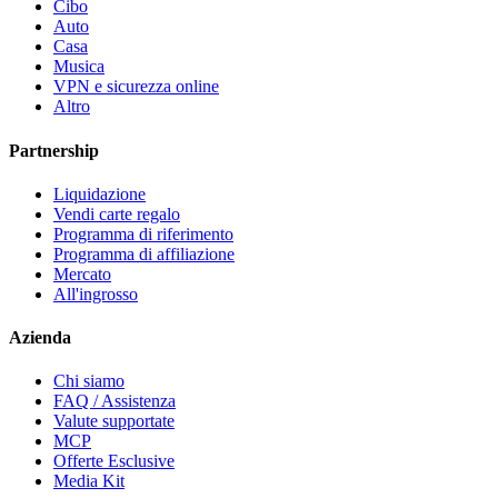
Cibo
Auto
Casa
Musica
VPN e sicurezza online
Altro
Partnership
Liquidazione
Vendi carte regalo
Programma di riferimento
Programma di affiliazione
Mercato
All'ingrosso
Azienda
Chi siamo
FAQ / Assistenza
Valute supportate
MCP
Offerte Esclusive
Media Kit