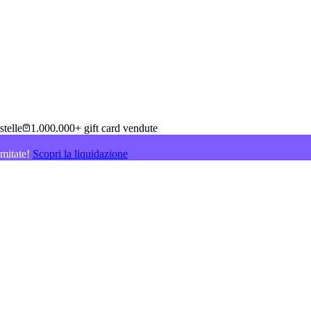
stelle
1.000.000+ gift card vendute
imitate!
Scopri la liquidazione