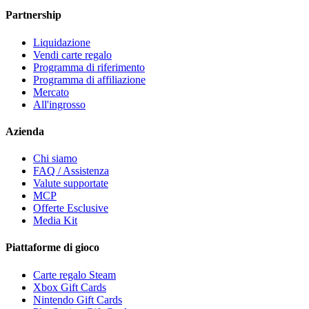
Partnership
Liquidazione
Vendi carte regalo
Programma di riferimento
Programma di affiliazione
Mercato
All'ingrosso
Azienda
Chi siamo
FAQ / Assistenza
Valute supportate
MCP
Offerte Esclusive
Media Kit
Piattaforme di gioco
Carte regalo Steam
Xbox Gift Cards
Nintendo Gift Cards