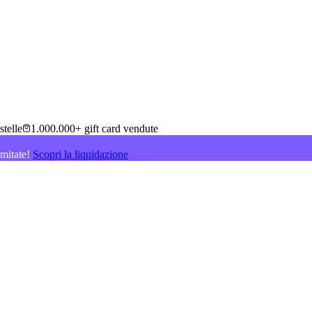
stelle
1.000.000+ gift card vendute
imitate!
Scopri la liquidazione