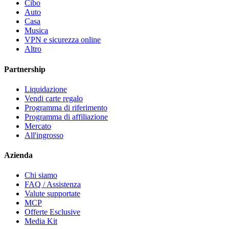
Cibo
Auto
Casa
Musica
VPN e sicurezza online
Altro
Partnership
Liquidazione
Vendi carte regalo
Programma di riferimento
Programma di affiliazione
Mercato
All'ingrosso
Azienda
Chi siamo
FAQ / Assistenza
Valute supportate
MCP
Offerte Esclusive
Media Kit