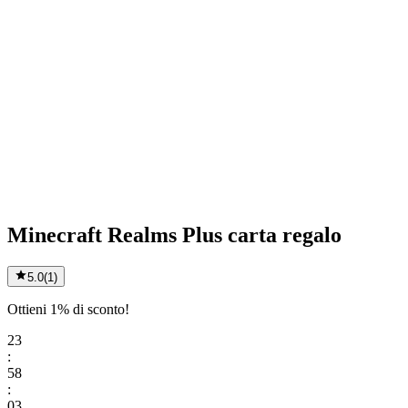
Minecraft Realms Plus carta regalo
5.0
(
1
)
Ottieni 1% di sconto!
23
:
58
:
03