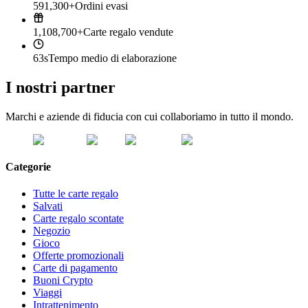
591,300+
Ordini evasi
1,108,700+
Carte regalo vendute
63s
Tempo medio di elaborazione
I nostri partner
Marchi e aziende di fiducia con cui collaboriamo in tutto il mondo.
Categorie
Tutte le carte regalo
Salvati
Carte regalo scontate
Negozio
Gioco
Offerte promozionali
Carte di pagamento
Buoni Crypto
Viaggi
Intrattenimento