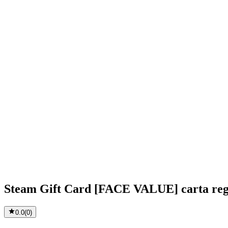
Steam Gift Card [FACE VALUE] carta reg
0.0
(
0
)