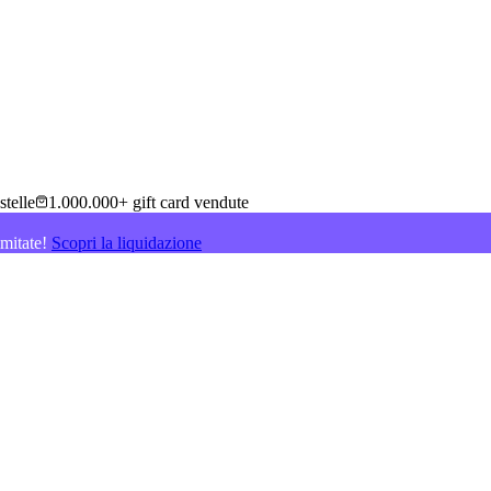
stelle
1.000.000+ gift card vendute
imitate!
Scopri la liquidazione