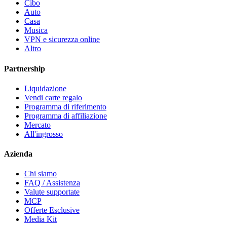
Cibo
Auto
Casa
Musica
VPN e sicurezza online
Altro
Partnership
Liquidazione
Vendi carte regalo
Programma di riferimento
Programma di affiliazione
Mercato
All'ingrosso
Azienda
Chi siamo
FAQ / Assistenza
Valute supportate
MCP
Offerte Esclusive
Media Kit