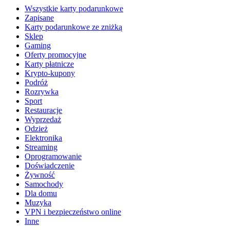
Wszystkie karty podarunkowe
Zapisane
Karty podarunkowe ze zniżką
Sklep
Gaming
Oferty promocyjne
Karty płatnicze
Krypto-kupony
Podróż
Rozrywka
Sport
Restauracje
Wyprzedaż
Odzież
Elektronika
Streaming
Oprogramowanie
Doświadczenie
Żywność
Samochody
Dla domu
Muzyka
VPN i bezpieczeństwo online
Inne