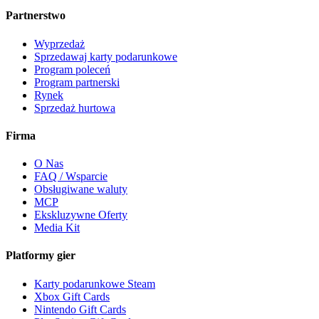
Partnerstwo
Wyprzedaż
Sprzedawaj karty podarunkowe
Program poleceń
Program partnerski
Rynek
Sprzedaż hurtowa
Firma
O Nas
FAQ / Wsparcie
Obsługiwane waluty
MCP
Ekskluzywne Oferty
Media Kit
Platformy gier
Karty podarunkowe Steam
Xbox Gift Cards
Nintendo Gift Cards