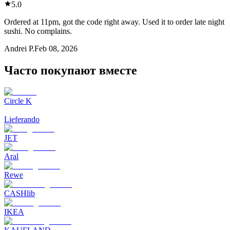
5.0
Ordered at 11pm, got the code right away. Used it to order late night
sushi. No complains.
Andrei P.
Feb 08, 2026
Часто покупают вместе
Circle K
Lieferando
JET
Aral
Rewe
CASHlib
IKEA