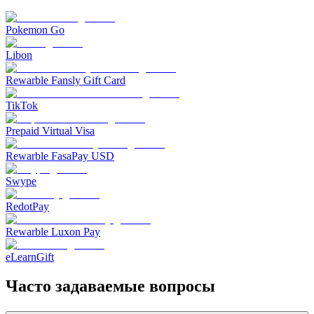
Pokemon Go
Libon
Rewarble Fansly Gift Card
TikTok
Prepaid Virtual Visa
Rewarble FasaPay USD
Swype
RedotPay
Rewarble Luxon Pay
eLearnGift
Часто задаваемые вопросы