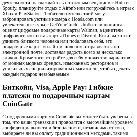
деятельности: наслаждайтесь потоковым вещанием с Hulu и
Spotify, планируйте отдых с Airbnb или погружайтесь в игры с
Xbox и PlayStation. Любители путешествий могут
забронировать уютные номера с Hotels.com или
увлекательные туры с GetYourGuide. Любители шопинга
оценят цифровые подарочные карты Walmart, а ценители
цифрового контента - карты iTunes и Discord. Если вы хотите
удивить близкого человека или побаловать себя, эти
подарочные карты онлайн мгновенно отправляются по
электронной почте, доставляя радость всего за несколько
кликов. Кроме того, откройте для себя множество вариантов
от модных модных брендов, изысканных ресторанов и
уникальных специализированных магазинов, чтобы сделать
каждый подарок незабываемым.
Биткойн, Visa, Apple Pay: Гибкие
платежи по подарочным картам
CoinGate
С подарочными картами CoinGate вы можете быть уверены в
том, что ваши транзакции проводятся с высочайшим уровнем
конфиденциальности и безопасности, независимо от того,
выбираете ли вы оплату традиционными методами, такими