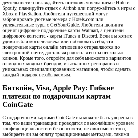
деятельности: наслаждайтесь потоковым вещанием с Hulu и
Spotify, планируйте отдых с Airbnb или погружайтесь в игры с
Xbox и PlayStation. Любители путешествий могут
забронировать уютные номера с Hotels.com или
увлекательные туры с GetYourGuide. Любители шопинга
оценят цифровые подарочные карты Walmart, а ценители
цифрового контента - карты iTunes и Discord. Если вы хотите
удивить близкого человека или побаловать себя, эти
подарочные карты онлайн мгновенно отправляются по
электронной почте, доставляя радость всего за несколько
кликов. Кроме того, откройте для себя множество вариантов
от модных модных брендов, изысканных ресторанов и
уникальных специализированных магазинов, чтобы сделать
каждый подарок незабываемым.
Биткойн, Visa, Apple Pay: Гибкие
платежи по подарочным картам
CoinGate
С подарочными картами CoinGate вы можете быть уверены в
том, что ваши транзакции проводятся с высочайшим уровнем
конфиденциальности и безопасности, независимо от того,
выбираете ли вы оплату традиционными методами, такими