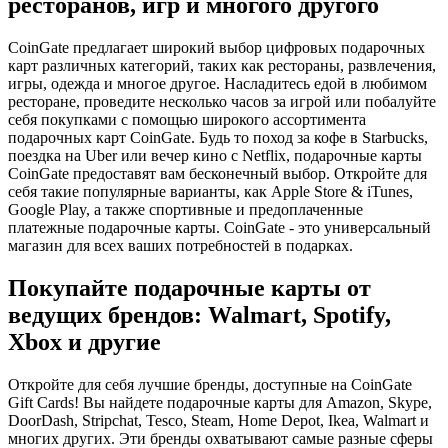
ресторанов, игр и многого другого
CoinGate предлагает широкий выбор цифровых подарочных
карт различных категорий, таких как рестораны, развлечения,
игры, одежда и многое другое. Насладитесь едой в любимом
ресторане, проведите несколько часов за игрой или побалуйте
себя покупками с помощью широкого ассортимента
подарочных карт CoinGate. Будь то поход за кофе в Starbucks,
поездка на Uber или вечер кино с Netflix, подарочные карты
CoinGate предоставят вам бесконечный выбор. Откройте для
себя такие популярные варианты, как Apple Store & iTunes,
Google Play, а также спортивные и предоплаченные
платежные подарочные карты. CoinGate - это универсальный
магазин для всех ваших потребностей в подарках.
Покупайте подарочные карты от
ведущих брендов: Walmart, Spotify,
Xbox и другие
Откройте для себя лучшие бренды, доступные на CoinGate
Gift Cards! Вы найдете подарочные карты для Amazon, Skype,
DoorDash, Stripchat, Tesco, Steam, Home Depot, Ikea, Walmart и
многих других. Эти бренды охватывают самые разные сферы