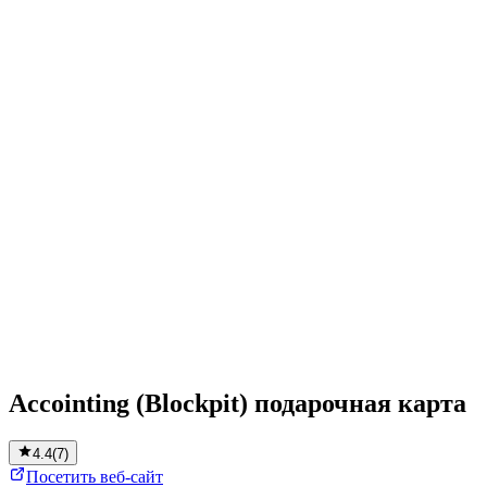
Accointing (Blockpit) подарочная карта
4.4
(
7
)
Посетить веб-сайт