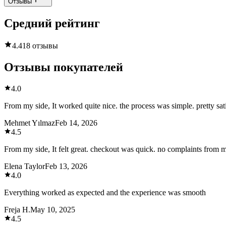
Отзывы
Средний рейтинг
4.4
18 отзывы
Отзывы покупателей
4.0
From my side, It worked quite nice. the process was simple. pretty sati
Mehmet Yılmaz
Feb 14, 2026
4.5
From my side, It felt great. checkout was quick. no complaints from 
Elena Taylor
Feb 13, 2026
4.0
Everything worked as expected and the experience was smooth
Freja H.
May 10, 2025
4.5