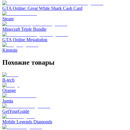
GTA Online: Great White Shark Cash Card
Steam
Minecraft Triple Bundle
GTA Online Megalodon
Kinguin
Похожие товары
B-tech
Orange
Jumia
GetYourGuide
Mobile Legends Diamonds