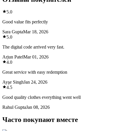
5.0
Good value fits perfectly
Sara Gupta
Mar 18, 2026
5.0
The digital code arrived very fast.
Arjun Patel
Mar 01, 2026
4.0
Great service with easy redemption
Ayşe Singh
Jan 24, 2026
4.5
Good quality clothes everything went well
Rahul Gupta
Jan 08, 2026
Часто покупают вместе