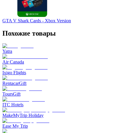
GTA V Shark Cards - Xbox Version
Похожие товары
Yatra
Air Canada
Ixigo Flights
RentacarGift
ToursGift
ITC Hotels
MakeMyTrip Holiday
Ease My Trip