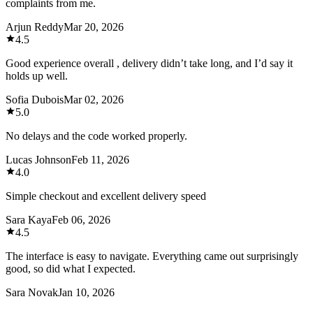
complaints from me.
Arjun Reddy
Mar 20, 2026
4.5
Good experience overall , delivery didn’t take long, and I’d say it
holds up well.
Sofia Dubois
Mar 02, 2026
5.0
No delays and the code worked properly.
Lucas Johnson
Feb 11, 2026
4.0
Simple checkout and excellent delivery speed
Sara Kaya
Feb 06, 2026
4.5
The interface is easy to navigate. Everything came out surprisingly
good, so did what I expected.
Sara Novak
Jan 10, 2026