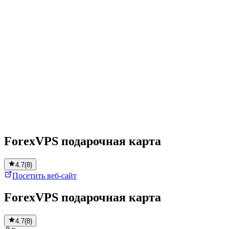
ForexVPS подарочная карта
4.7
(
8
)
Посетить веб-сайт
ForexVPS подарочная карта
4.7
(
8
)