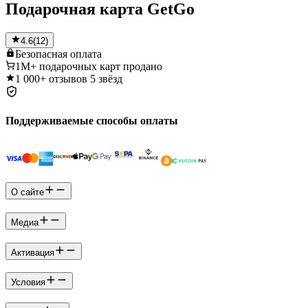
Подарочная карта GetGo
4.6
(
12
)
Безопасная
оплата
1M+
подарочных карт продано
1 000+
отзывов 5 звёзд
Поддерживаемые способы оплаты
О сайте
Медиа
Активация
Условия