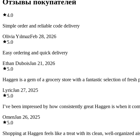
Отзывы покупателей
4.0
Simple order and reliable code delivery
Olivia Yılmaz
Feb 28, 2026
5.0
Easy ordering and quick delivery
Ethan Dubois
Jan 21, 2026
5.0
Haggen is a gem of a grocery store with a fantastic selection of fresh
Lyric
Jan 27, 2025
5.0
I’ve been impressed by how consistently great Haggen is when it com
Omen
Jan 26, 2025
5.0
Shopping at Haggen feels like a treat with its clean, well-organized ais