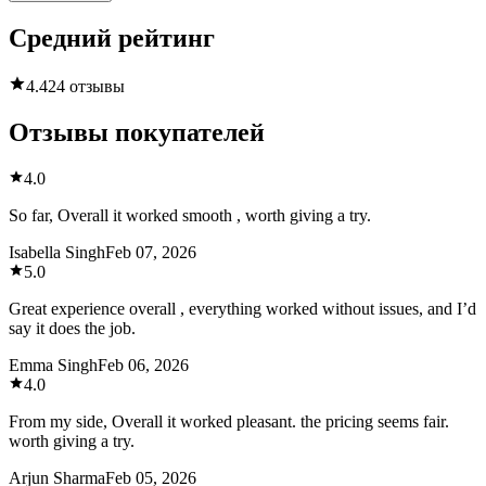
Средний рейтинг
4.4
24 отзывы
Отзывы покупателей
4.0
So far, Overall it worked smooth , worth giving a try.
Isabella Singh
Feb 07, 2026
5.0
Great experience overall , everything worked without issues, and I’d
say it does the job.
Emma Singh
Feb 06, 2026
4.0
From my side, Overall it worked pleasant. the pricing seems fair.
worth giving a try.
Arjun Sharma
Feb 05, 2026