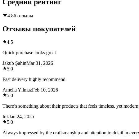
Средний рейтинг
4.8
6 отзывы
Отзывы покупателей
4.5
Quick purchase looks great
Jakub Şahin
Mar 31, 2026
5.0
Fast delivery highly recommend
Amelia Yılmaz
Feb 10, 2026
5.0
There’s something about their products that feels timeless, yet modern,
Ink
Jan 24, 2025
5.0
Always impressed by the craftsmanship and attention to detail in every