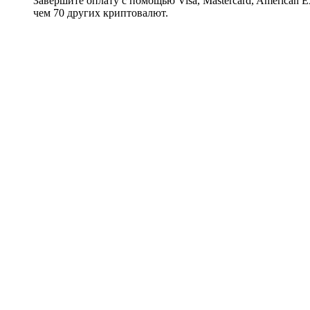
Завершите оплату с помощью Visa, Mastercard, American Expr
чем 70 других криптовалют.