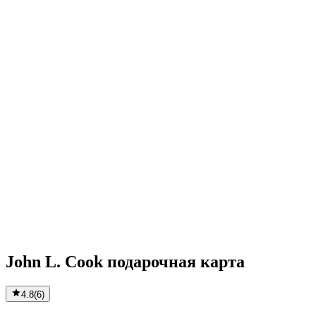
John L. Cook подарочная карта
4.8
(
6
)