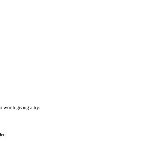
o worth giving a try.
ded.