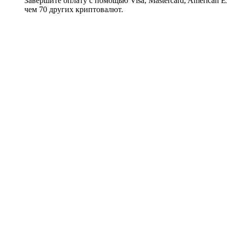
Завершите оплату с помощью Visa, Mastercard, American Expr
чем 70 других криптовалют.