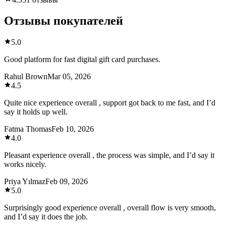
Отзывы покупателей
5.0
Good platform for fast digital gift card purchases.
Rahul Brown
Mar 05, 2026
4.5
Quite nice experience overall , support got back to me fast, and I’d
say it holds up well.
Fatma Thomas
Feb 10, 2026
4.0
Pleasant experience overall , the process was simple, and I’d say it
works nicely.
Priya Yılmaz
Feb 09, 2026
5.0
Surprisingly good experience overall , overall flow is very smooth,
and I’d say it does the job.