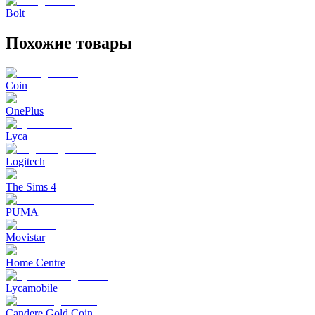
Bolt
Похожие товары
Coin
OnePlus
Lyca
Logitech
The Sims 4
PUMA
Movistar
Home Centre
Lycamobile
Candere Gold Coin