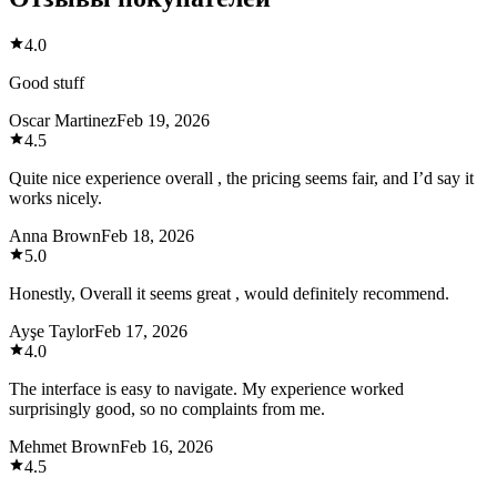
4.0
Good stuff
Oscar Martinez
Feb 19, 2026
4.5
Quite nice experience overall , the pricing seems fair, and I’d say it
works nicely.
Anna Brown
Feb 18, 2026
5.0
Honestly, Overall it seems great , would definitely recommend.
Ayşe Taylor
Feb 17, 2026
4.0
The interface is easy to navigate. My experience worked
surprisingly good, so no complaints from me.
Mehmet Brown
Feb 16, 2026
4.5