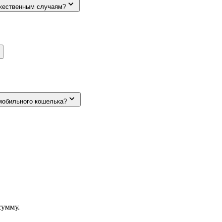
ржественным случаям?
мобильного кошелька?
сумму.