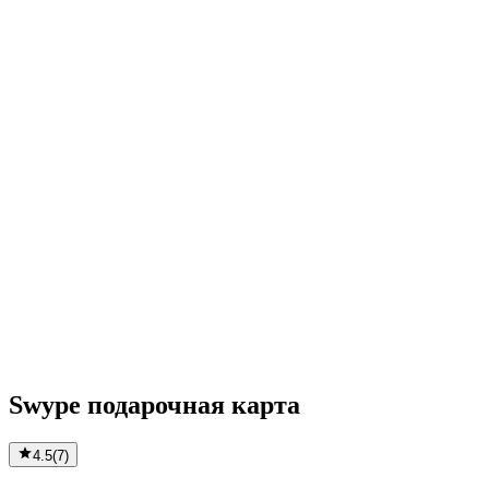
Swype подарочная карта
4.5
(
7
)