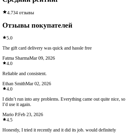
4.7
34 отзывы
Отзывы покупателей
5.0
The gift card delivery was quick and hassle free
Fatma Sharma
Mar 09, 2026
4.0
Reliable and consistent.
Ethan Smith
Mar 02, 2026
4.0
I didn’t run into any problems. Everything came out quite nice, so
I’d use it again.
Mario P.
Feb 23, 2026
4.5
Honestly, I tried it recently and it did its job. would definitely