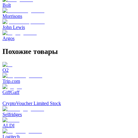
Bolt
Morrisons
John Lewis
Argos
Похожие товары
O2
Trip.com
GiffGaff
CryptoVoucher Limited Stock
Selfridges
ALDI
Logitech