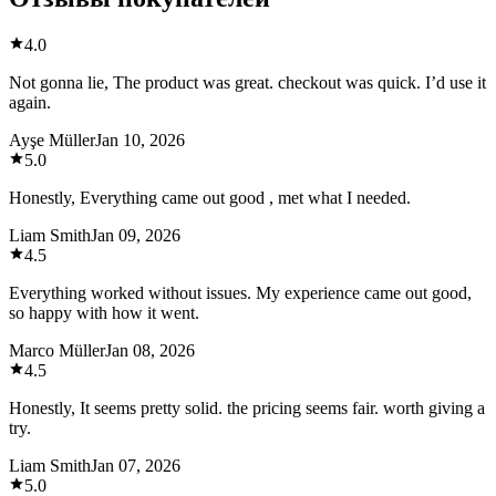
4.0
Not gonna lie, The product was great. checkout was quick. I’d use it
again.
Ayşe Müller
Jan 10, 2026
5.0
Honestly, Everything came out good , met what I needed.
Liam Smith
Jan 09, 2026
4.5
Everything worked without issues. My experience came out good,
so happy with how it went.
Marco Müller
Jan 08, 2026
4.5
Honestly, It seems pretty solid. the pricing seems fair. worth giving a
try.
Liam Smith
Jan 07, 2026
5.0