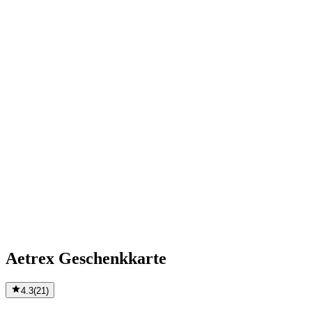
Aetrex Geschenkkarte
4.3
(
21
)