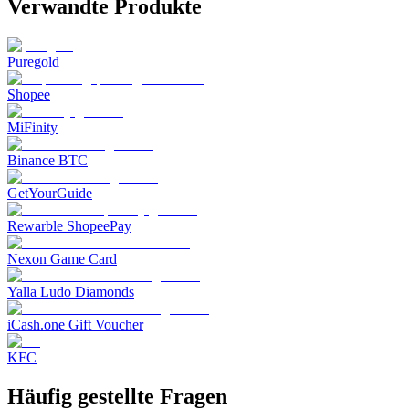
Verwandte Produkte
Puregold
Shopee
MiFinity
Binance BTC
GetYourGuide
Rewarble ShopeePay
Nexon Game Card
Yalla Ludo Diamonds
iCash.one Gift Voucher
KFC
Häufig gestellte Fragen