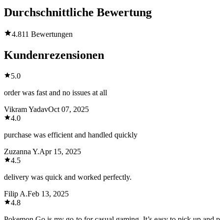
Durchschnittliche Bewertung
4.8
11 Bewertungen
Kundenrezensionen
5.0
order was fast and no issues at all
Vikram Yadav
Oct 07, 2025
4.0
purchase was efficient and handled quickly
Zuzanna Y.
Apr 15, 2025
4.5
delivery was quick and worked perfectly.
Filip A.
Feb 13, 2025
4.8
Pokemon Go is my go-to for casual gaming. It’s easy to pick up and pla