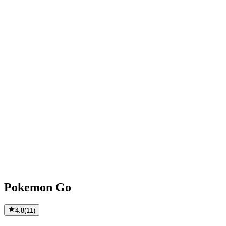
Pokemon Go
4.8
(
11
)