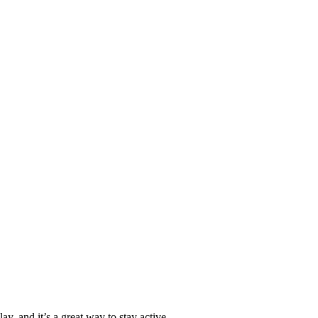
y, and it’s a great way to stay active