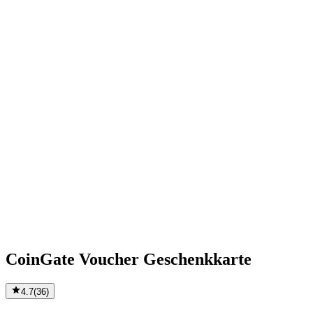
CoinGate Voucher Geschenkkarte
4.7
(
36
)