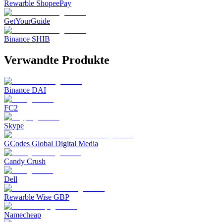
Rewarble ShopeePay
GetYourGuide
Binance SHIB
Verwandte Produkte
Binance DAI
FC2
Skype
GCodes Global Digital Media
Candy Crush
Dell
Rewarble Wise GBP
Namecheap