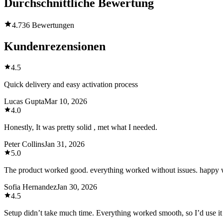
Durchschnittliche Bewertung
4.7
36 Bewertungen
Kundenrezensionen
4.5
Quick delivery and easy activation process
Lucas Gupta
Mar 10, 2026
4.0
Honestly, It was pretty solid , met what I needed.
Peter Collins
Jan 31, 2026
5.0
The product worked good. everything worked without issues. happy 
Sofia Hernandez
Jan 30, 2026
4.5
Setup didn’t take much time. Everything worked smooth, so I’d use it