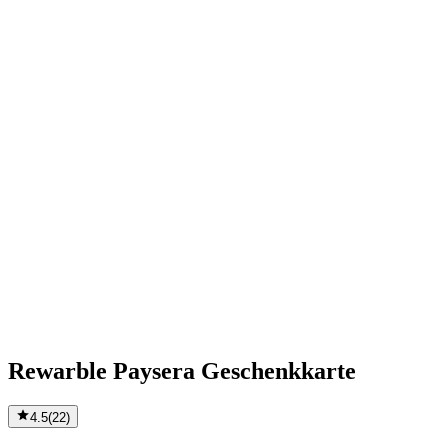
Rewarble Paysera Geschenkkarte
4.5
(
22
)