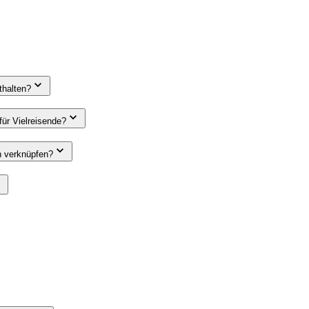
thalten?
ür Vielreisende?
n verknüpfen?