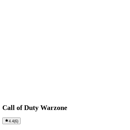
Call of Duty Warzone
4.4
(
6
)