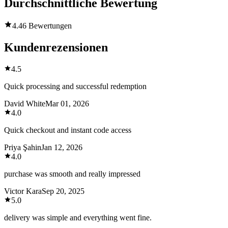
Durchschnittliche Bewertung
4.4
6 Bewertungen
Kundenrezensionen
4.5
Quick processing and successful redemption
David White
Mar 01, 2026
4.0
Quick checkout and instant code access
Priya Şahin
Jan 12, 2026
4.0
purchase was smooth and really impressed
Victor Kara
Sep 20, 2025
5.0
delivery was simple and everything went fine.