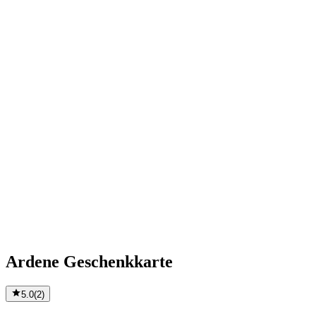
Ardene Geschenkkarte
5.0
(
2
)