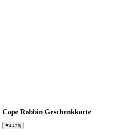
Cape Robbin Geschenkkarte
4.4
(
16
)