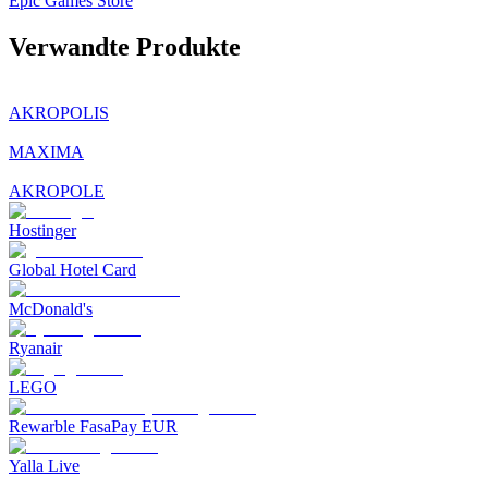
Epic Games Store
Verwandte Produkte
AKROPOLIS
MAXIMA
AKROPOLE
Hostinger
Global Hotel Card
McDonald's
Ryanair
LEGO
Rewarble FasaPay EUR
Yalla Live