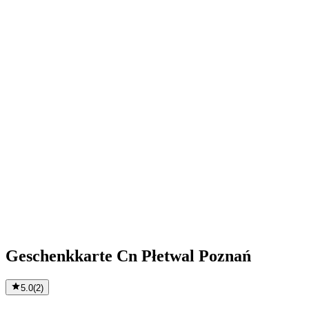
Geschenkkarte Cn Płetwal Poznań
5.0
(
2
)