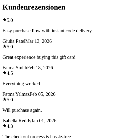
Kundenrezensionen
5.0
Easy purchase flow with instant code delivery
Giulia Patel
Mar 13, 2026
5.0
Great experience buying this gift card
Fatma Smith
Feb 18, 2026
4.5
Everything worked
Fatma Yılmaz
Feb 05, 2026
5.0
Will purchase again.
Isabella Reddy
Jan 01, 2026
4.3
The checkout process is hassle-free.