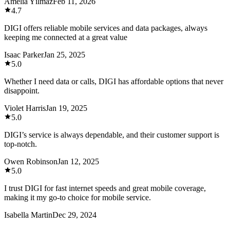
Amelia Yılmaz
Feb 11, 2026
4.7
DIGI offers reliable mobile services and data packages, always
keeping me connected at a great value
Isaac Parker
Jan 25, 2025
5.0
Whether I need data or calls, DIGI has affordable options that never
disappoint.
Violet Harris
Jan 19, 2025
5.0
DIGI’s service is always dependable, and their customer support is
top-notch.
Owen Robinson
Jan 12, 2025
5.0
I trust DIGI for fast internet speeds and great mobile coverage,
making it my go-to choice for mobile service.
Isabella Martin
Dec 29, 2024