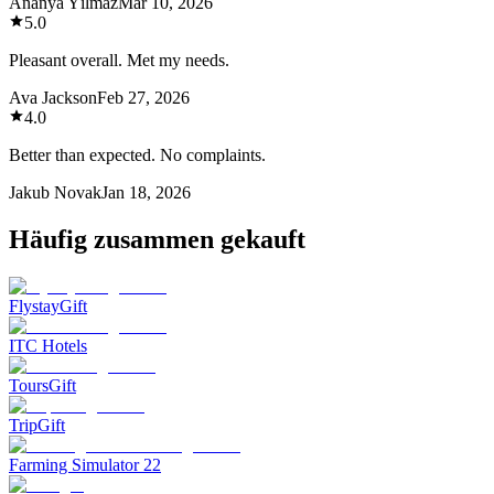
Ananya Yılmaz
Mar 10, 2026
5.0
Pleasant overall. Met my needs.
Ava Jackson
Feb 27, 2026
4.0
Better than expected. No complaints.
Jakub Novak
Jan 18, 2026
Häufig zusammen gekauft
FlystayGift
ITC Hotels
ToursGift
TripGift
Farming Simulator 22